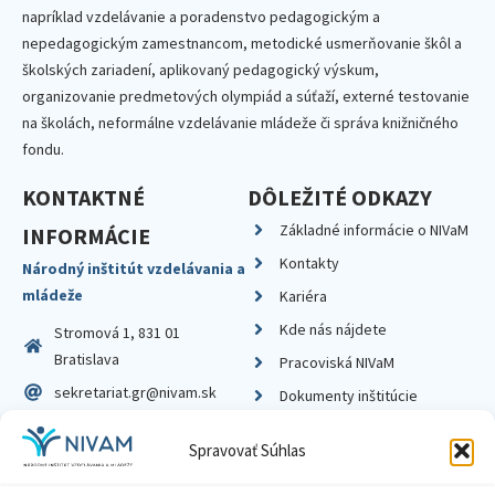
napríklad vzdelávanie a poradenstvo pedagogickým a
nepedagogickým zamestnancom, metodické usmerňovanie škôl a
školských zariadení, aplikovaný pedagogický výskum,
organizovanie predmetových olympiád a súťaží, externé testovanie
na školách, neformálne vzdelávanie mládeže či správa knižničného
fondu.
KONTAKTNÉ
DÔLEŽITÉ ODKAZY
Základné informácie o NIVaM
INFORMÁCIE
Kontakty
Národný inštitút vzdelávania a
mládeže
Kariéra
Kde nás nájdete
Stromová 1, 831 01
Bratislava
Pracoviská NIVaM
sekretariat.gr@nivam.sk
Dokumenty inštitúcie
IČO: 00164348
Knižnica
Spravovať Súhlas
DIČ: 2020798714