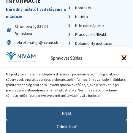
INFORMÁCIE
Kontakty
Národný inštitút vzdelávania a
mládeže
Kariéra
Kde nás nájdete
Stromová 1, 831 01
Bratislava
Pracoviská NIVaM
sekretariat.gr@nivam.sk
Dokumenty inštitúcie
IČO: 00164348
Knižnica
Spravovať Súhlas
DIČ: 2020798714
Na poskytovanie tých najlepších skúseností používame technológie, ako sú
súbory cookie na ukladanie a/alebo prístup k informáciám o zariadení. Súhlas s
týmito technológiami nám umožní spracovávať údaje, ako je správanie pri
prehliadaní alebo jedinečné ID na tejto stránke. Nesúhlas alebo odvolanie
Zásady ochrany súkromia
súhlasu môže nepriaznivo ovplyvniť určité vlastnosti a funkcie.
Vyhlásenie o prístupnosti
Prijať
Sprístupnenie informácií
Odmietnuť
Nastavenia cookies