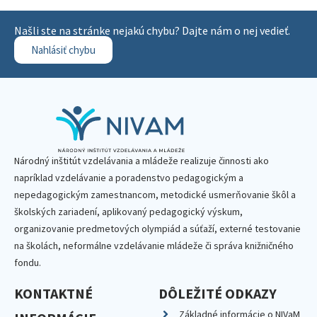
Našli ste na stránke nejakú chybu? Dajte nám o nej vedieť.
Nahlásiť chybu
Národný inštitút vzdelávania a mládeže realizuje činnosti ako
napríklad vzdelávanie a poradenstvo pedagogickým a
nepedagogickým zamestnancom, metodické usmerňovanie škôl a
školských zariadení, aplikovaný pedagogický výskum,
organizovanie predmetových olympiád a súťaží, externé testovanie
na školách, neformálne vzdelávanie mládeže či správa knižničného
fondu.
KONTAKTNÉ
DÔLEŽITÉ ODKAZY
Základné informácie o NIVaM