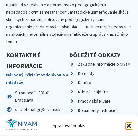
napríklad vzdelávanie a poradenstvo pedagogickým a
nepedagogickým zamestnancom, metodické usmerňovanie škôl a
školských zariadení, aplikovaný pedagogický výskum,
organizovanie predmetových olympiád a súťaží, externé testovanie
na školách, neformálne vzdelávanie mládeže či správa knižničného
fondu.
KONTAKTNÉ
DÔLEŽITÉ ODKAZY
Základné informácie o NIVaM
INFORMÁCIE
Kontakty
Národný inštitút vzdelávania a
mládeže
Kariéra
Kde nás nájdete
Stromová 1, 831 01
Bratislava
Pracoviská NIVaM
sekretariat.gr@nivam.sk
Dokumenty inštitúcie
IČO: 00164348
Knižnica
Spravovať Súhlas
DIČ: 2020798714