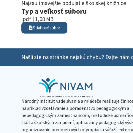
Najzaujímavejšie podujatie školskej knižnice
Typ a veľkosť súboru
.pdf | 1,08 MB
Stiahnuť súbor
Našli ste na stránke nejakú chybu? Dajte nám o
Národný inštitút vzdelávania a mládeže realizuje činno
napríklad vzdelávanie a poradenstvo pedagogickým a
nepedagogickým zamestnancom, metodické usmerňov
škôl a školských zariadení, aplikovaný pedagogický vý
organizovanie predmetových olympiád a súťaží, extern