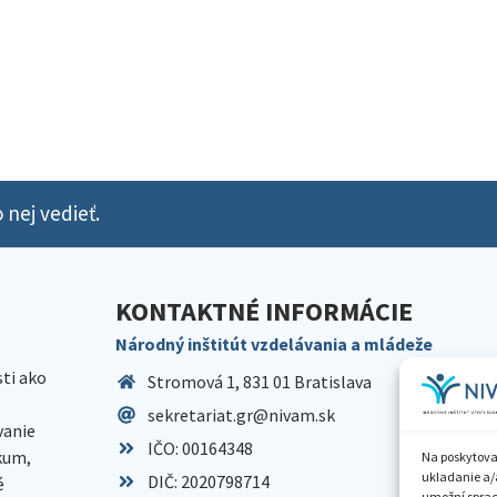
 nej vedieť.
KONTAKTNÉ INFORMÁCIE
Národný inštitút vzdelávania a mládeže
sti ako
Stromová 1, 831 01 Bratislava
sekretariat.gr@nivam.sk
anie
IČO: 00164348
skum,
Na poskytova
ukladanie a/
DIČ: 2020798714
é
umožní spraco