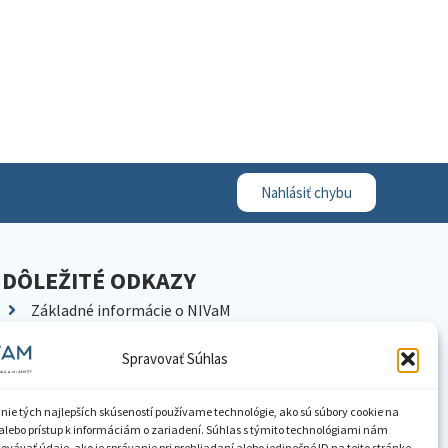
Nahlásiť chybu
DÔLEŽITÉ ODKAZY
Základné informácie o NIVaM
Kontakty
Spravovať Súhlas
Kariéra
Kde nás nájdete
nie tých najlepších skúseností používame technológie, ako sú súbory cookie na
Pracoviská NIVaM
alebo prístup k informáciám o zariadení. Súhlas s týmito technológiami nám
vávať údaje, ako je správanie pri prehliadaní alebo jedinečné ID na tejto stránke.