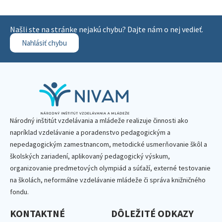
Našli ste na stránke nejakú chybu? Dajte nám o nej vedieť.
Nahlásiť chybu
Národný inštitút vzdelávania a mládeže realizuje činnosti ako
napríklad vzdelávanie a poradenstvo pedagogickým a
nepedagogickým zamestnancom, metodické usmerňovanie škôl a
školských zariadení, aplikovaný pedagogický výskum,
organizovanie predmetových olympiád a súťaží, externé testovanie
na školách, neformálne vzdelávanie mládeže či správa knižničného
fondu.
KONTAKTNÉ
DÔLEŽITÉ ODKAZY