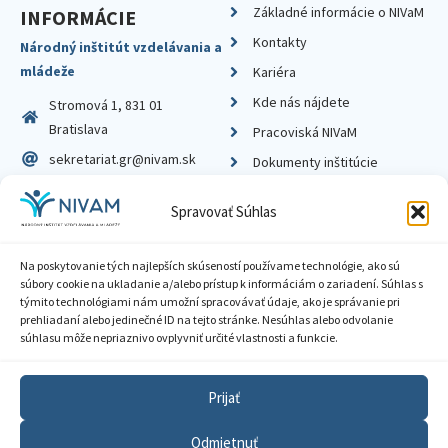
Základné informácie o NIVaM
INFORMÁCIE
Kontakty
Národný inštitút vzdelávania a
mládeže
Kariéra
Kde nás nájdete
Stromová 1, 831 01
Bratislava
Pracoviská NIVaM
sekretariat.gr@nivam.sk
Dokumenty inštitúcie
IČO: 00164348
Knižnica
Spravovať Súhlas
DIČ: 2020798714
Na poskytovanie tých najlepších skúseností používame technológie, ako sú
súbory cookie na ukladanie a/alebo prístup k informáciám o zariadení. Súhlas s
týmito technológiami nám umožní spracovávať údaje, ako je správanie pri
prehliadaní alebo jedinečné ID na tejto stránke. Nesúhlas alebo odvolanie
Zásady ochrany súkromia
súhlasu môže nepriaznivo ovplyvniť určité vlastnosti a funkcie.
Vyhlásenie o prístupnosti
Prijať
Sprístupnenie informácií
Odmietnuť