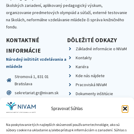
školských zariadení, aplikovaný pedagogický výskum,
organizovanie predmetových olympiád a súťaží, externé testovanie
na školách, neformálne vzdelávanie mládeže či správa knižničného
fondu.
KONTAKTNÉ
DÔLEŽITÉ ODKAZY
Základné informácie o NIVaM
INFORMÁCIE
Kontakty
Národný inštitút vzdelávania a
mládeže
Kariéra
Kde nás nájdete
Stromová 1, 831 01
Bratislava
Pracoviská NIVaM
sekretariat.gr@nivam.sk
Dokumenty inštitúcie
IČO: 00164348
Knižnica
Spravovať Súhlas
DIČ: 2020798714
Na poskytovanie tých najlepších skúseností používame technológie, ako sú
súbory cookie na ukladanie a/alebo prístup k informáciám o zariadení. Súhlas s