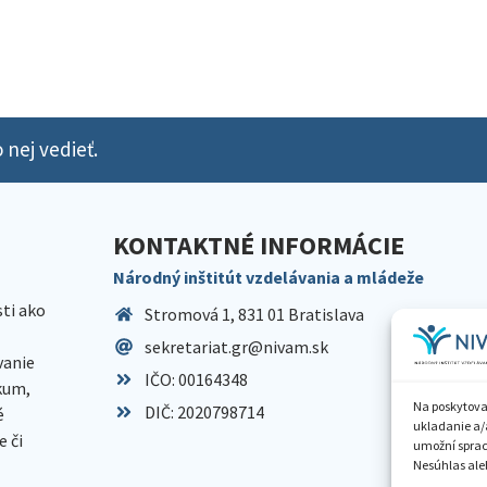
 nej vedieť.
KONTAKTNÉ INFORMÁCIE
Národný inštitút vzdelávania a mládeže
sti ako
Stromová 1, 831 01 Bratislava
sekretariat.gr@nivam.sk
anie
IČO: 00164348
skum,
Na poskytova
DIČ: 2020798714
é
ukladanie a/
 či
umožní spraco
Nesúhlas aleb