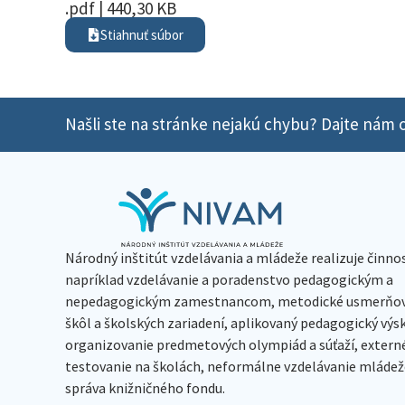
.pdf | 440,30 KB
Stiahnuť súbor
Našli ste na stránke nejakú chybu? Dajte nám o
Národný inštitút vzdelávania a mládeže realizuje činno
napríklad vzdelávanie a poradenstvo pedagogickým a
nepedagogickým zamestnancom, metodické usmerňov
škôl a školských zariadení, aplikovaný pedagogický vý
organizovanie predmetových olympiád a súťaží, extern
testovanie na školách, neformálne vzdelávanie mládeže
správa knižničného fondu.