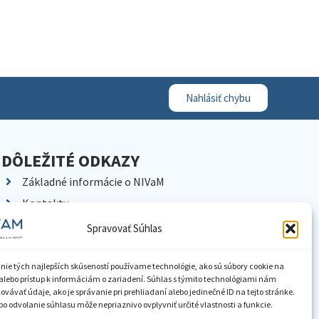
Nahlásiť chybu
DÔLEŽITÉ ODKAZY
Základné informácie o NIVaM
Kontakty
Kariéra
Spravovať Súhlas
Kde nás nájdete
Pracoviská NIVaM
nie tých najlepších skúseností používame technológie, ako sú súbory cookie na
alebo prístup k informáciám o zariadení. Súhlas s týmito technológiami nám
Dokumenty inštitúcie
vávať údaje, ako je správanie pri prehliadaní alebo jedinečné ID na tejto stránke.
o odvolanie súhlasu môže nepriaznivo ovplyvniť určité vlastnosti a funkcie.
Knižnica