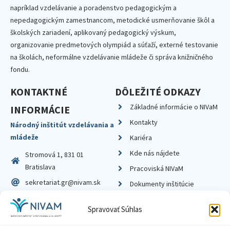
napríklad vzdelávanie a poradenstvo pedagogickým a
nepedagogickým zamestnancom, metodické usmerňovanie škôl a
školských zariadení, aplikovaný pedagogický výskum,
organizovanie predmetových olympiád a súťaží, externé testovanie
na školách, neformálne vzdelávanie mládeže či správa knižničného
fondu.
KONTAKTNÉ
DÔLEŽITÉ ODKAZY
Základné informácie o NIVaM
INFORMÁCIE
Kontakty
Národný inštitút vzdelávania a
mládeže
Kariéra
Kde nás nájdete
Stromová 1, 831 01
Bratislava
Pracoviská NIVaM
sekretariat.gr@nivam.sk
Dokumenty inštitúcie
IČO: 00164348
Knižnica
Spravovať Súhlas
DIČ: 2020798714