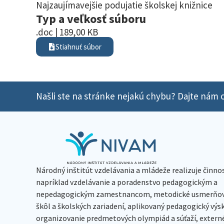
Najzaujímavejšie podujatie školskej knižnice
Typ a veľkosť súboru
.doc | 189,00 KB
Stiahnuť súbor
Našli ste na stránke nejakú chybu? Dajte nám o
Národný inštitút vzdelávania a mládeže realizuje činno
napríklad vzdelávanie a poradenstvo pedagogickým a
nepedagogickým zamestnancom, metodické usmerňov
škôl a školských zariadení, aplikovaný pedagogický vý
organizovanie predmetových olympiád a súťaží, extern