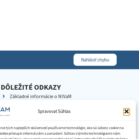
Nahlásiť chybu
DÔLEŽITÉ ODKAZY
Základné informácie o NIVaM
Kontakty
Spravovať Súhlas
Kariéra
Kde nás nájdete
nie tých najlepších skúseností používame technológie, ako sú súbory cookie na
Pracoviská NIVaM
alebo prístup k informáciám o zariadení. Súhlas s týmito technológiami nám
vávať údaje, ako je správanie pri prehliadaní alebo jedinečné ID na tejto stránke.