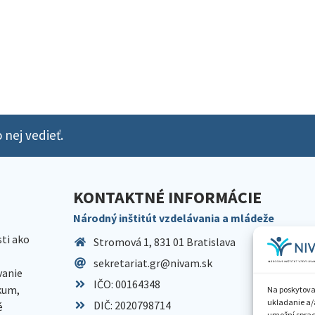
 nej vedieť.
KONTAKTNÉ INFORMÁCIE
Národný inštitút vzdelávania a mládeže
sti ako
Stromová 1, 831 01 Bratislava
sekretariat.gr@nivam.sk
anie
IČO: 00164348
skum,
Na poskytova
ukladanie a/
DIČ: 2020798714
é
umožní spraco