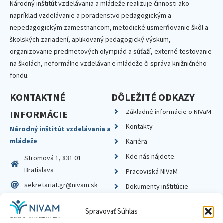
Národný inštitút vzdelávania a mládeže realizuje činnosti ako
napríklad vzdelávanie a poradenstvo pedagogickým a
nepedagogickým zamestnancom, metodické usmerňovanie škôl a
školských zariadení, aplikovaný pedagogický výskum,
organizovanie predmetových olympiád a súťaží, externé testovanie
na školách, neformálne vzdelávanie mládeže či správa knižničného
fondu.
KONTAKTNÉ
DÔLEŽITÉ ODKAZY
Základné informácie o NIVaM
INFORMÁCIE
Kontakty
Národný inštitút vzdelávania a
mládeže
Kariéra
Kde nás nájdete
Stromová 1, 831 01
Bratislava
Pracoviská NIVaM
sekretariat.gr@nivam.sk
Dokumenty inštitúcie
IČO: 00164348
Knižnica
Spravovať Súhlas
DIČ: 2020798714