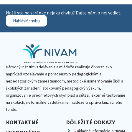
Našli ste na stránke nejakú chybu? Dajte nám o nej vedieť.
Nahlásiť chybu
Národný inštitút vzdelávania a mládeže realizuje činnosti ako
napríklad vzdelávanie a poradenstvo pedagogickým a
nepedagogickým zamestnancom, metodické usmerňovanie škôl a
školských zariadení, aplikovaný pedagogický výskum,
organizovanie predmetových olympiád a súťaží, externé testovanie
na školách, neformálne vzdelávanie mládeže či správa knižničného
fondu.
KONTAKTNÉ
DÔLEŽITÉ ODKAZY
Základné informácie o NIVaM