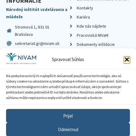
INFORMÁCIE
Kontakty
Národný inštitút vzdelávania a
mládeže
Kariéra
Kde nás nájdete
Stromová 1, 831 01
Bratislava
Pracoviská NIVaM
sekretariat.gr@nivam.sk
Dokumenty inštitúcie
IČO: 00164348
Knižnica
Spravovať Súhlas
DIČ: 2020798714
Na poskytovanie tých najlepších skúseností používame technológie, ako sú
súbory cookie na ukladanie a/alebo prístup k informáciám o zariadení. Súhlas s
týmito technológiami nám umožní spracovávať údaje, ako je správanie pri
prehliadaní alebo jedinečné ID na tejto stránke. Nesúhlas alebo odvolanie
Zásady ochrany súkromia
súhlasu môže nepriaznivo ovplyvniť určité vlastnosti a funkcie.
Vyhlásenie o prístupnosti
Prijať
Sprístupnenie informácií
Odmietnuť
Nastavenia cookies