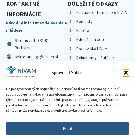
KONTAKTNÉ
DÔLEŽITÉ ODKAZY
Základné informácie o NIVaM
INFORMÁCIE
Kontakty
Národný inštitút vzdelávania a
mládeže
Kariéra
Kde nás nájdete
Stromová 1, 831 01
Bratislava
Pracoviská NIVaM
sekretariat.gr@nivam.sk
Dokumenty inštitúcie
IČO: 00164348
Knižnica
Spravovať Súhlas
DIČ: 2020798714
Na poskytovanie tých najlepších skúseností používame technológie, ako sú
súbory cookie na ukladanie a/alebo prístup k informáciám o zariadení. Súhlas s
týmito technológiami nám umožní spracovávať údaje, ako je správanie pri
prehliadaní alebo jedinečné ID na tejto stránke. Nesúhlas alebo odvolanie
Zásady ochrany súkromia
súhlasu môže nepriaznivo ovplyvniť určité vlastnosti a funkcie.
Vyhlásenie o prístupnosti
Prijať
Sprístupnenie informácií