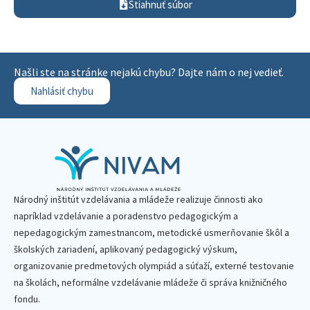
Stiahnuť súbor
Našli ste na stránke nejakú chybu? Dajte nám o nej vedieť.
Nahlásiť chybu
Národný inštitút vzdelávania a mládeže realizuje činnosti ako
napríklad vzdelávanie a poradenstvo pedagogickým a
nepedagogickým zamestnancom, metodické usmerňovanie škôl a
školských zariadení, aplikovaný pedagogický výskum,
organizovanie predmetových olympiád a súťaží, externé testovanie
na školách, neformálne vzdelávanie mládeže či správa knižničného
fondu.