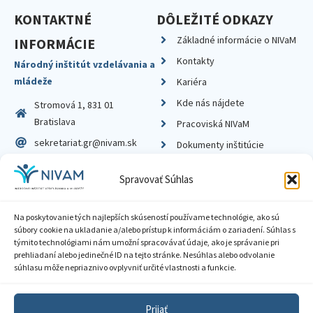
KONTAKTNÉ
DÔLEŽITÉ ODKAZY
Základné informácie o NIVaM
INFORMÁCIE
Kontakty
Národný inštitút vzdelávania a
mládeže
Kariéra
Kde nás nájdete
Stromová 1, 831 01
Bratislava
Pracoviská NIVaM
sekretariat.gr@nivam.sk
Dokumenty inštitúcie
IČO: 00164348
Knižnica
Spravovať Súhlas
DIČ: 2020798714
Na poskytovanie tých najlepších skúseností používame technológie, ako sú
súbory cookie na ukladanie a/alebo prístup k informáciám o zariadení. Súhlas s
týmito technológiami nám umožní spracovávať údaje, ako je správanie pri
prehliadaní alebo jedinečné ID na tejto stránke. Nesúhlas alebo odvolanie
Zásady ochrany súkromia
súhlasu môže nepriaznivo ovplyvniť určité vlastnosti a funkcie.
Vyhlásenie o prístupnosti
Prijať