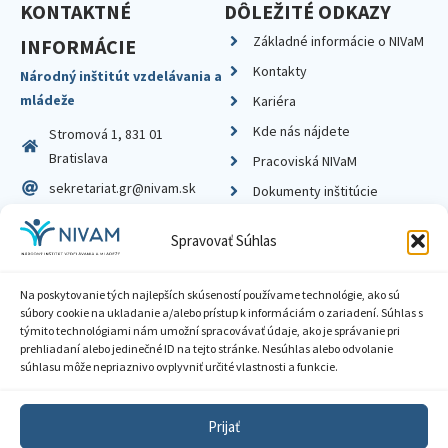
KONTAKTNÉ
DÔLEŽITÉ ODKAZY
Základné informácie o NIVaM
INFORMÁCIE
Kontakty
Národný inštitút vzdelávania a
mládeže
Kariéra
Kde nás nájdete
Stromová 1, 831 01
Bratislava
Pracoviská NIVaM
sekretariat.gr@nivam.sk
Dokumenty inštitúcie
IČO: 00164348
Knižnica
Spravovať Súhlas
DIČ: 2020798714
Na poskytovanie tých najlepších skúseností používame technológie, ako sú
súbory cookie na ukladanie a/alebo prístup k informáciám o zariadení. Súhlas s
týmito technológiami nám umožní spracovávať údaje, ako je správanie pri
prehliadaní alebo jedinečné ID na tejto stránke. Nesúhlas alebo odvolanie
Zásady ochrany súkromia
súhlasu môže nepriaznivo ovplyvniť určité vlastnosti a funkcie.
Vyhlásenie o prístupnosti
Prijať
Sprístupnenie informácií