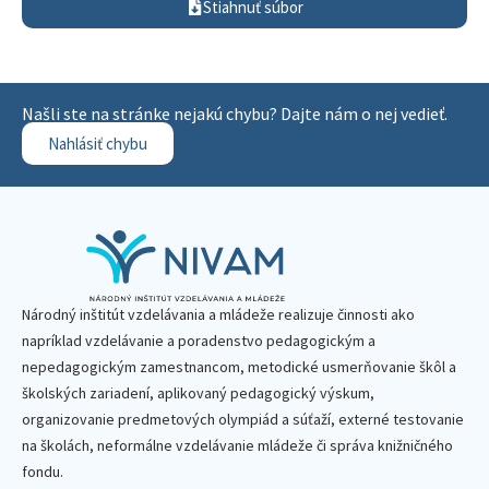
Stiahnuť súbor
Našli ste na stránke nejakú chybu? Dajte nám o nej vedieť.
Nahlásiť chybu
Národný inštitút vzdelávania a mládeže realizuje činnosti ako
napríklad vzdelávanie a poradenstvo pedagogickým a
nepedagogickým zamestnancom, metodické usmerňovanie škôl a
školských zariadení, aplikovaný pedagogický výskum,
organizovanie predmetových olympiád a súťaží, externé testovanie
na školách, neformálne vzdelávanie mládeže či správa knižničného
fondu.