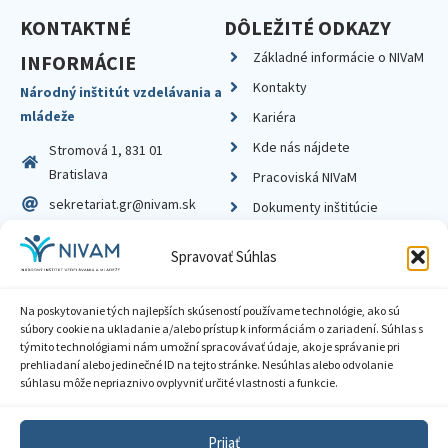
KONTAKTNÉ
DÔLEŽITÉ ODKAZY
Základné informácie o NIVaM
INFORMÁCIE
Kontakty
Národný inštitút vzdelávania a
mládeže
Kariéra
Kde nás nájdete
Stromová 1, 831 01
Bratislava
Pracoviská NIVaM
sekretariat.gr@nivam.sk
Dokumenty inštitúcie
IČO: 00164348
Knižnica
Spravovať Súhlas
DIČ: 2020798714
Na poskytovanie tých najlepších skúseností používame technológie, ako sú
súbory cookie na ukladanie a/alebo prístup k informáciám o zariadení. Súhlas s
týmito technológiami nám umožní spracovávať údaje, ako je správanie pri
prehliadaní alebo jedinečné ID na tejto stránke. Nesúhlas alebo odvolanie
Zásady ochrany súkromia
súhlasu môže nepriaznivo ovplyvniť určité vlastnosti a funkcie.
Vyhlásenie o prístupnosti
Prijať