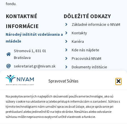
fondu.
KONTAKTNÉ
DÔLEŽITÉ ODKAZY
Základné informácie o NIVaM
INFORMÁCIE
Kontakty
Národný inštitút vzdelávania a
mládeže
Kariéra
Kde nás nájdete
Stromová 1, 831 01
Bratislava
Pracoviská NIVaM
sekretariat.gr@nivam.sk
Dokumenty inštitúcie
IČO: 00164348
Knižnica
Spravovať Súhlas
DIČ: 2020798714
Na poskytovanie tých najlepších skúseností používame technológie, ako sú
súbory cookie na ukladanie a/alebo prístup k informáciám o zariadení. Súhlas s
týmito technológiami nám umožní spracovávať údaje, ako je správanie pri
prehliadaní alebo jedinečné ID na tejto stránke. Nesúhlas alebo odvolanie
Zásady ochrany súkromia
súhlasu môže nepriaznivo ovplyvniť určité vlastnosti a funkcie.
Vyhlásenie o prístupnosti