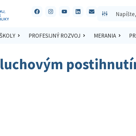
 ŠKOLY
PROFESIJNÝ ROZVOJ
MERANIA
PR
 sluchovým postihnut