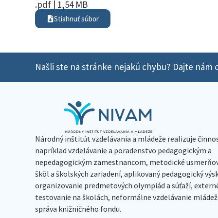
.pdf | 1,54 MB
Stiahnuť súbor
Našli ste na stránke nejakú chybu? Dajte nám o
Národný inštitút vzdelávania a mládeže realizuje činno
napríklad vzdelávanie a poradenstvo pedagogickým a
nepedagogickým zamestnancom, metodické usmerňov
škôl a školských zariadení, aplikovaný pedagogický vý
organizovanie predmetových olympiád a súťaží, extern
testovanie na školách, neformálne vzdelávanie mládeže
správa knižničného fondu.