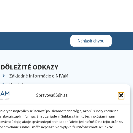
Nahlásiť chybu
DÔLEŽITÉ ODKAZY
Základné informácie o NIVaM
Kontakty
Kariéra
Spravovať Súhlas
Kde nás nájdete
Pracoviská NIVaM
nie tých najlepších skúseností používame technológie, ako sú súbory cookie na
alebo prístup k informáciám o zariadení. Súhlas s týmito technológiami nám
Dokumenty inštitúcie
vávať údaje, ako je správanie pri prehliadaní alebo jedinečné ID na tejto stránke.
o odvolanie súhlasu môže nepriaznivo ovplyvniť určité vlastnosti a funkcie.
Knižnica