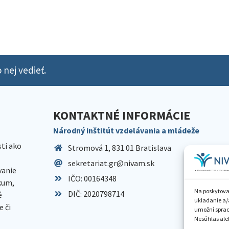
 nej vedieť.
KONTAKTNÉ INFORMÁCIE
Národný inštitút vzdelávania a mládeže
sti ako
Stromová 1, 831 01 Bratislava
sekretariat.gr@nivam.sk
anie
IČO: 00164348
skum,
Na poskytova
DIČ: 2020798714
é
ukladanie a/
 či
umožní spraco
Nesúhlas aleb