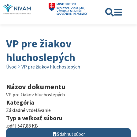
VP pre žiakov
hluchoslepých
Úvod
VP pre žiakov hluchoslepých
Názov dokumentu
VP pre žiakov hluchoslepých
Kategória
Základné vzdelávanie
Typ a veľkosť súboru
.pdf | 547,88 KB
Stiahnuť súbor