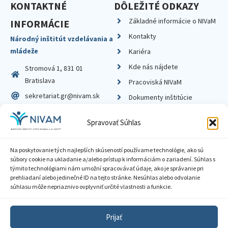
KONTAKTNÉ
DÔLEŽITÉ ODKAZY
Základné informácie o NIVaM
INFORMÁCIE
Kontakty
Národný inštitút vzdelávania a
mládeže
Kariéra
Kde nás nájdete
Stromová 1, 831 01
Bratislava
Pracoviská NIVaM
sekretariat.gr@nivam.sk
Dokumenty inštitúcie
IČO: 00164348
Knižnica
Spravovať Súhlas
DIČ: 2020798714
Na poskytovanie tých najlepších skúseností používame technológie, ako sú
súbory cookie na ukladanie a/alebo prístup k informáciám o zariadení. Súhlas s
týmito technológiami nám umožní spracovávať údaje, ako je správanie pri
prehliadaní alebo jedinečné ID na tejto stránke. Nesúhlas alebo odvolanie
Zásady ochrany súkromia
súhlasu môže nepriaznivo ovplyvniť určité vlastnosti a funkcie.
Vyhlásenie o prístupnosti
Prijať
Sprístupnenie informácií