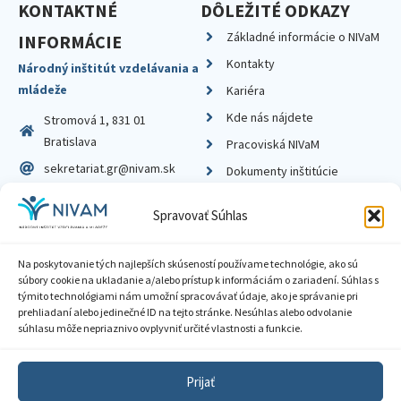
KONTAKTNÉ
DÔLEŽITÉ ODKAZY
Základné informácie o NIVaM
INFORMÁCIE
Kontakty
Národný inštitút vzdelávania a
mládeže
Kariéra
Kde nás nájdete
Stromová 1, 831 01
Bratislava
Pracoviská NIVaM
sekretariat.gr@nivam.sk
Dokumenty inštitúcie
IČO: 00164348
Knižnica
Spravovať Súhlas
DIČ: 2020798714
Na poskytovanie tých najlepších skúseností používame technológie, ako sú
súbory cookie na ukladanie a/alebo prístup k informáciám o zariadení. Súhlas s
týmito technológiami nám umožní spracovávať údaje, ako je správanie pri
prehliadaní alebo jedinečné ID na tejto stránke. Nesúhlas alebo odvolanie
Zásady ochrany súkromia
súhlasu môže nepriaznivo ovplyvniť určité vlastnosti a funkcie.
Vyhlásenie o prístupnosti
Prijať
Sprístupnenie informácií