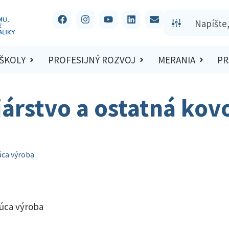
 ŠKOLY
PROFESIJNÝ ROZVOJ
MERANIA
PR
járstvo a ostatná ko
úca výroba
júca výroba