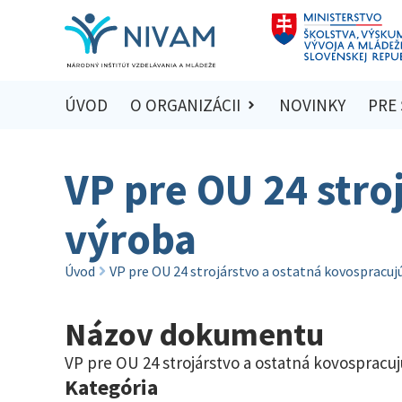
ÚVOD
O ORGANIZÁCII
NOVINKY
PRE
VP pre OU 24 stro
výroba
Úvod
VP pre OU 24 strojárstvo a ostatná kovospracuj
Názov dokumentu
VP pre OU 24 strojárstvo a ostatná kovospracu
Kategória