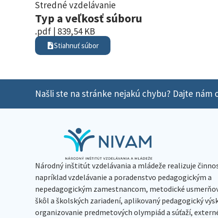
Stredné vzdelávanie
Typ a veľkosť súboru
.pdf | 839,54 KB
Stiahnuť súbor
Našli ste na stránke nejakú chybu? Dajte nám o
Národný inštitút vzdelávania a mládeže realizuje činno
napríklad vzdelávanie a poradenstvo pedagogickým a
nepedagogickým zamestnancom, metodické usmerňov
škôl a školských zariadení, aplikovaný pedagogický vý
organizovanie predmetových olympiád a súťaží, extern