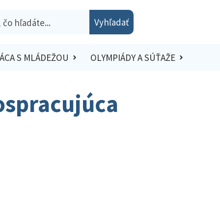
Vyhľadať
ÁCA S MLÁDEŽOU
OLYMPIÁDY A SÚŤAŽE
vospracujúca