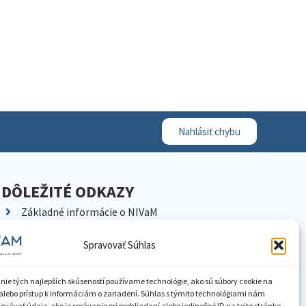
Nahlásiť chybu
DÔLEŽITÉ ODKAZY
Základné informácie o NIVaM
Kontakty
Spravovať Súhlas
Kariéra
Kde nás nájdete
nie tých najlepších skúseností používame technológie, ako sú súbory cookie na
Pracoviská NIVaM
alebo prístup k informáciám o zariadení. Súhlas s týmito technológiami nám
vávať údaje, ako je správanie pri prehliadaní alebo jedinečné ID na tejto stránke.