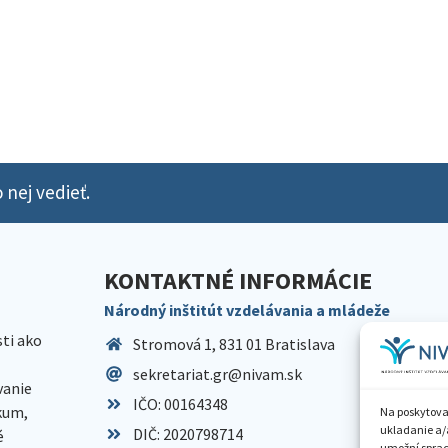
 nej vedieť.
KONTAKTNÉ INFORMÁCIE
Národný inštitút vzdelávania a mládeže
sti ako
Stromová 1, 831 01 Bratislava
sekretariat.gr@nivam.sk
anie
IČO: 00164348
skum,
Na poskytova
ukladanie a/
DIČ: 2020798714
é
umožní spraco