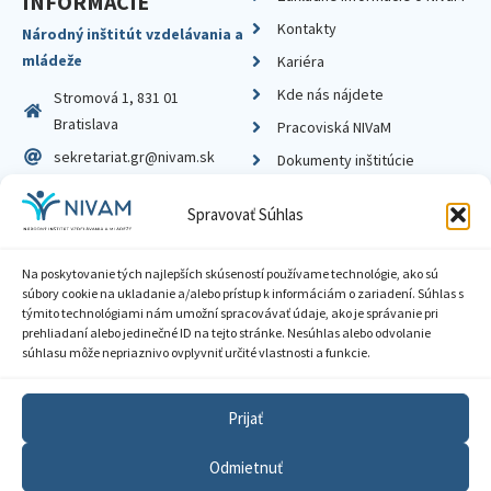
INFORMÁCIE
Kontakty
Národný inštitút vzdelávania a
mládeže
Kariéra
Kde nás nájdete
Stromová 1, 831 01
Bratislava
Pracoviská NIVaM
sekretariat.gr@nivam.sk
Dokumenty inštitúcie
IČO: 00164348
Knižnica
Spravovať Súhlas
DIČ: 2020798714
Na poskytovanie tých najlepších skúseností používame technológie, ako sú
súbory cookie na ukladanie a/alebo prístup k informáciám o zariadení. Súhlas s
týmito technológiami nám umožní spracovávať údaje, ako je správanie pri
prehliadaní alebo jedinečné ID na tejto stránke. Nesúhlas alebo odvolanie
Zásady ochrany súkromia
súhlasu môže nepriaznivo ovplyvniť určité vlastnosti a funkcie.
Vyhlásenie o prístupnosti
Prijať
Sprístupnenie informácií
Odmietnuť
Nastavenia cookies