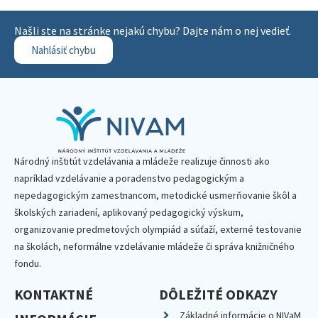
Našli ste na stránke nejakú chybu? Dajte nám o nej vedieť.
Nahlásiť chybu
Národný inštitút vzdelávania a mládeže realizuje činnosti ako
napríklad vzdelávanie a poradenstvo pedagogickým a
nepedagogickým zamestnancom, metodické usmerňovanie škôl a
školských zariadení, aplikovaný pedagogický výskum,
organizovanie predmetových olympiád a súťaží, externé testovanie
na školách, neformálne vzdelávanie mládeže či správa knižničného
fondu.
KONTAKTNÉ
DÔLEŽITÉ ODKAZY
Základné informácie o NIVaM