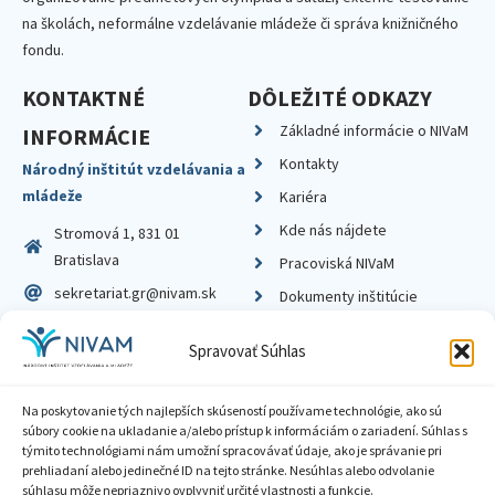
na školách, neformálne vzdelávanie mládeže či správa knižničného
fondu.
KONTAKTNÉ
DÔLEŽITÉ ODKAZY
Základné informácie o NIVaM
INFORMÁCIE
Kontakty
Národný inštitút vzdelávania a
mládeže
Kariéra
Kde nás nájdete
Stromová 1, 831 01
Bratislava
Pracoviská NIVaM
sekretariat.gr@nivam.sk
Dokumenty inštitúcie
IČO: 00164348
Knižnica
Spravovať Súhlas
DIČ: 2020798714
Na poskytovanie tých najlepších skúseností používame technológie, ako sú
súbory cookie na ukladanie a/alebo prístup k informáciám o zariadení. Súhlas s
týmito technológiami nám umožní spracovávať údaje, ako je správanie pri
prehliadaní alebo jedinečné ID na tejto stránke. Nesúhlas alebo odvolanie
Zásady ochrany súkromia
súhlasu môže nepriaznivo ovplyvniť určité vlastnosti a funkcie.