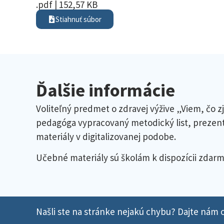
.pdf | 152,57 KB
Stiahnuť súbor
Ďalšie informácie
Voliteľný predmet o zdravej výžive „Viem, čo zj
pedagóga vypracovaný metodický list, prezentá
materiály v digitalizovanej podobe.
Učebné materiály sú školám k dispozícii zdar
Našli ste na stránke nejakú chybu? Dajte nám o