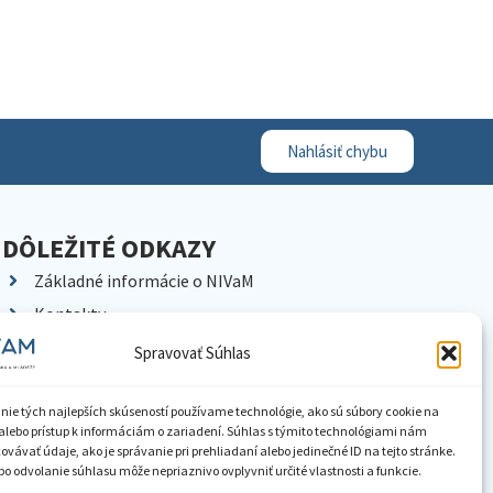
Nahlásiť chybu
DÔLEŽITÉ ODKAZY
Základné informácie o NIVaM
Kontakty
Kariéra
Spravovať Súhlas
Kde nás nájdete
Pracoviská NIVaM
nie tých najlepších skúseností používame technológie, ako sú súbory cookie na
alebo prístup k informáciám o zariadení. Súhlas s týmito technológiami nám
Dokumenty inštitúcie
vávať údaje, ako je správanie pri prehliadaní alebo jedinečné ID na tejto stránke.
o odvolanie súhlasu môže nepriaznivo ovplyvniť určité vlastnosti a funkcie.
Knižnica