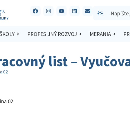
 ŠKOLY
PROFESIJNÝ ROZVOJ
MERANIA
PR
racovný list – Vyučov
a 02
ina 02