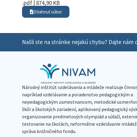
.pdf | 874,90 KB
Stiahnuť súbor
Našli ste na stránke nejakú chybu? Dajte nám o
Národný inštitút vzdelávania a mládeže realizuje činno
napríklad vzdelávanie a poradenstvo pedagogickým a
nepedagogickým zamestnancom, metodické usmerňov
škôl a školských zariadení, aplikovaný pedagogický vý
organizovanie predmetových olympiád a súťaží, extern
testovanie na školách, neformálne vzdelávanie mládeže
správa knižničného fondu.