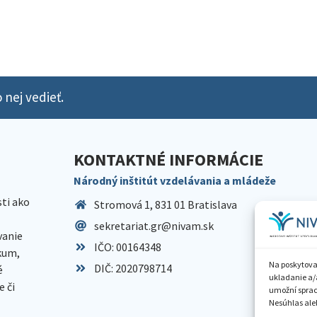
 nej vedieť.
KONTAKTNÉ INFORMÁCIE
Národný inštitút vzdelávania a mládeže
sti ako
Stromová 1, 831 01 Bratislava
sekretariat.gr@nivam.sk
anie
IČO: 00164348
skum,
Na poskytova
DIČ: 2020798714
é
ukladanie a/
 či
umožní spraco
Nesúhlas aleb