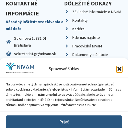
KONTAKTNÉ
DÔLEŽITÉ ODKAZY
Základné informácie o NIVaM
INFORMÁCIE
Kontakty
Národný inštitút vzdelávania a
mládeže
Kariéra
Kde nás nájdete
Stromová 1, 831 01
Bratislava
Pracoviská NIVaM
sekretariat.gr@nivam.sk
Dokumenty inštitúcie
IČO: 00164348
Knižnica
Spravovať Súhlas
DIČ: 2020798714
Na poskytovanie tých najlepších skúseností používame technológie, ako sú
súbory cookie na ukladanie a/alebo prístup k informáciám o zariadení. Súhlas s
týmito technológiami nám umožní spracovávať údaje, ako je správanie pri
prehliadaní alebo jedinečné ID na tejto stránke. Nesúhlas alebo odvolanie
Zásady ochrany súkromia
súhlasu môže nepriaznivo ovplyvniť určité vlastnosti a funkcie.
Vyhlásenie o prístupnosti
Prijať
Sprístupnenie informácií