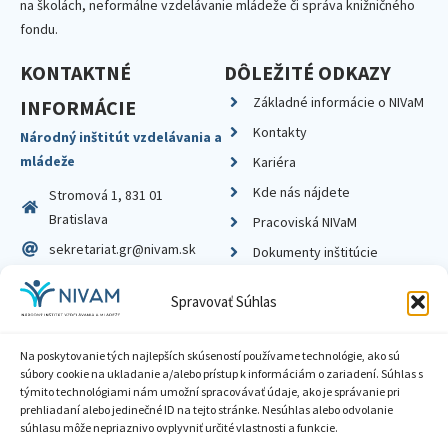
na školách, neformálne vzdelávanie mládeže či správa knižničného
fondu.
KONTAKTNÉ
DÔLEŽITÉ ODKAZY
Základné informácie o NIVaM
INFORMÁCIE
Kontakty
Národný inštitút vzdelávania a
mládeže
Kariéra
Kde nás nájdete
Stromová 1, 831 01
Bratislava
Pracoviská NIVaM
sekretariat.gr@nivam.sk
Dokumenty inštitúcie
IČO: 00164348
Knižnica
Spravovať Súhlas
DIČ: 2020798714
Na poskytovanie tých najlepších skúseností používame technológie, ako sú
súbory cookie na ukladanie a/alebo prístup k informáciám o zariadení. Súhlas s
týmito technológiami nám umožní spracovávať údaje, ako je správanie pri
prehliadaní alebo jedinečné ID na tejto stránke. Nesúhlas alebo odvolanie
Zásady ochrany súkromia
súhlasu môže nepriaznivo ovplyvniť určité vlastnosti a funkcie.