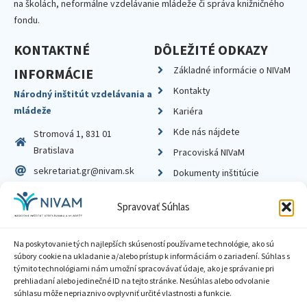
na školách, neformálne vzdelávanie mládeže či správa knižničného
fondu.
KONTAKTNÉ
DÔLEŽITÉ ODKAZY
Základné informácie o NIVaM
INFORMÁCIE
Kontakty
Národný inštitút vzdelávania a
mládeže
Kariéra
Kde nás nájdete
Stromová 1, 831 01
Bratislava
Pracoviská NIVaM
sekretariat.gr@nivam.sk
Dokumenty inštitúcie
IČO: 00164348
Knižnica
Spravovať Súhlas
DIČ: 2020798714
Na poskytovanie tých najlepších skúseností používame technológie, ako sú
súbory cookie na ukladanie a/alebo prístup k informáciám o zariadení. Súhlas s
týmito technológiami nám umožní spracovávať údaje, ako je správanie pri
prehliadaní alebo jedinečné ID na tejto stránke. Nesúhlas alebo odvolanie
Zásady ochrany súkromia
súhlasu môže nepriaznivo ovplyvniť určité vlastnosti a funkcie.