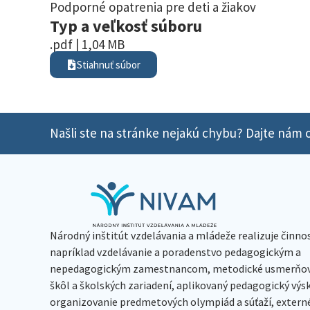
Podporné opatrenia pre deti a žiakov
Typ a veľkosť súboru
.pdf | 1,04 MB
Stiahnuť súbor
Našli ste na stránke nejakú chybu? Dajte nám o
Národný inštitút vzdelávania a mládeže realizuje činno
napríklad vzdelávanie a poradenstvo pedagogickým a
nepedagogickým zamestnancom, metodické usmerňov
škôl a školských zariadení, aplikovaný pedagogický vý
organizovanie predmetových olympiád a súťaží, extern