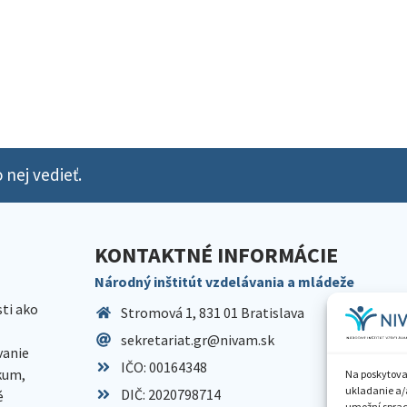
 nej vedieť.
KONTAKTNÉ INFORMÁCIE
Národný inštitút vzdelávania a mládeže
sti ako
Stromová 1, 831 01 Bratislava
sekretariat.gr@nivam.sk
anie
IČO: 00164348
skum,
Na poskytova
ukladanie a/
DIČ: 2020798714
é
umožní spraco