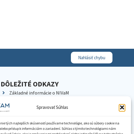
Nahlásiť chybu
DÔLEŽITÉ ODKAZY
Základné informácie o NIVaM
Kontakty
Spravovať Súhlas
Kariéra
Kde nás nájdete
nie tých najlepších skúseností používame technológie, ako sú súbory cookie na
Pracoviská NIVaM
alebo prístup k informáciám o zariadení. Súhlas s týmito technológiami nám
vávať údaje, ako je správanie pri prehliadaní alebo jedinečné ID na tejto stránke.