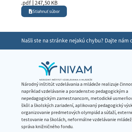
.pdf | 247,50 KB
Stiahnuť súbor
Našli ste na stránke nejakú chybu? Dajte nám o
Národný inštitút vzdelávania a mládeže realizuje činno
napríklad vzdelávanie a poradenstvo pedagogickým a
nepedagogickým zamestnancom, metodické usmerňov
škôl a školských zariadení, aplikovaný pedagogický vý
organizovanie predmetových olympiád a súťaží, extern
testovanie na školách, neformálne vzdelávanie mládeže
správa knižničného fondu.