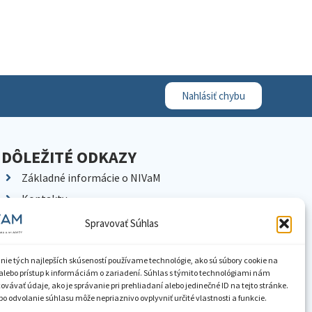
Nahlásiť chybu
DÔLEŽITÉ ODKAZY
Základné informácie o NIVaM
Kontakty
Kariéra
Spravovať Súhlas
Kde nás nájdete
Pracoviská NIVaM
nie tých najlepších skúseností používame technológie, ako sú súbory cookie na
alebo prístup k informáciám o zariadení. Súhlas s týmito technológiami nám
Dokumenty inštitúcie
vávať údaje, ako je správanie pri prehliadaní alebo jedinečné ID na tejto stránke.
o odvolanie súhlasu môže nepriaznivo ovplyvniť určité vlastnosti a funkcie.
Knižnica