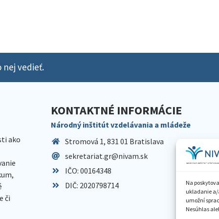
 nej vedieť.
KONTAKTNÉ INFORMÁCIE
Národný inštitút vzdelávania a mládeže
sti ako
Stromová 1, 831 01 Bratislava
sekretariat.gr@nivam.sk
anie
IČO: 00164348
skum,
Na poskytova
DIČ: 2020798714
é
ukladanie a/
 či
umožní spraco
Nesúhlas aleb