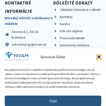
KONTAKTNÉ
DÔLEŽITÉ ODKAZY
Základné informácie o NIVaM
INFORMÁCIE
Kontakty
Národný inštitút vzdelávania a
mládeže
Kariéra
Kde nás nájdete
Stromová 1, 831 01
Bratislava
Pracoviská NIVaM
sekretariat.gr@nivam.sk
Dokumenty inštitúcie
IČO: 00164348
Knižnica
Spravovať Súhlas
DIČ: 2020798714
Na poskytovanie tých najlepších skúseností používame technológie, ako sú
súbory cookie na ukladanie a/alebo prístup k informáciám o zariadení. Súhlas s
týmito technológiami nám umožní spracovávať údaje, ako je správanie pri
prehliadaní alebo jedinečné ID na tejto stránke. Nesúhlas alebo odvolanie
Zásady ochrany súkromia
súhlasu môže nepriaznivo ovplyvniť určité vlastnosti a funkcie.
Vyhlásenie o prístupnosti
Prijať
Sprístupnenie informácií