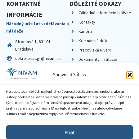
KONTAKTNÉ
DÔLEŽITÉ ODKAZY
Základné informácie o NIVaM
INFORMÁCIE
Kontakty
Národný inštitút vzdelávania a
mládeže
Kariéra
Kde nás nájdete
Stromová 1, 831 01
Bratislava
Pracoviská NIVaM
sekretariat.gr@nivam.sk
Dokumenty inštitúcie
IČO: 00164348
Knižnica
Spravovať Súhlas
DIČ: 2020798714
Na poskytovanie tých najlepších skúseností používame technológie, ako sú
súbory cookie na ukladanie a/alebo prístup k informáciám o zariadení. Súhlas s
týmito technológiami nám umožní spracovávať údaje, ako je správanie pri
prehliadaní alebo jedinečné ID na tejto stránke. Nesúhlas alebo odvolanie
Zásady ochrany súkromia
súhlasu môže nepriaznivo ovplyvniť určité vlastnosti a funkcie.
Vyhlásenie o prístupnosti
Prijať
Sprístupnenie informácií