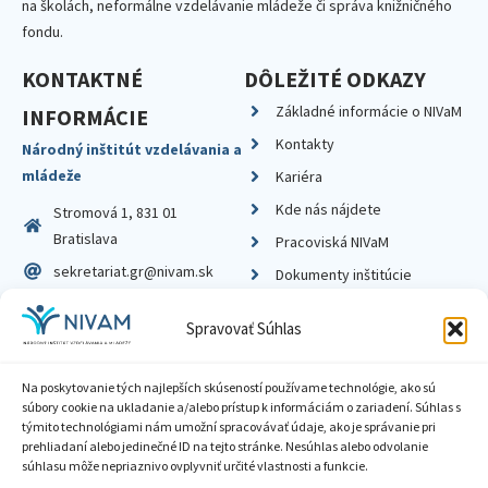
na školách, neformálne vzdelávanie mládeže či správa knižničného
fondu.
KONTAKTNÉ
DÔLEŽITÉ ODKAZY
Základné informácie o NIVaM
INFORMÁCIE
Kontakty
Národný inštitút vzdelávania a
mládeže
Kariéra
Kde nás nájdete
Stromová 1, 831 01
Bratislava
Pracoviská NIVaM
sekretariat.gr@nivam.sk
Dokumenty inštitúcie
IČO: 00164348
Knižnica
Spravovať Súhlas
DIČ: 2020798714
Na poskytovanie tých najlepších skúseností používame technológie, ako sú
súbory cookie na ukladanie a/alebo prístup k informáciám o zariadení. Súhlas s
týmito technológiami nám umožní spracovávať údaje, ako je správanie pri
prehliadaní alebo jedinečné ID na tejto stránke. Nesúhlas alebo odvolanie
Zásady ochrany súkromia
súhlasu môže nepriaznivo ovplyvniť určité vlastnosti a funkcie.