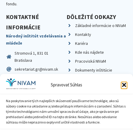
fondu.
KONTAKTNÉ
DÔLEŽITÉ ODKAZY
Základné informácie o NIVaM
INFORMÁCIE
Kontakty
Národný inštitút vzdelávania a
mládeže
Kariéra
Kde nás nájdete
Stromová 1, 831 01
Bratislava
Pracoviská NIVaM
sekretariat.gr@nivam.sk
Dokumenty inštitúcie
IČO: 00164348
Knižnica
Spravovať Súhlas
DIČ: 2020798714
Na poskytovanie tých najlepších skúseností používame technológie, ako sú
súbory cookie na ukladanie a/alebo prístup k informáciám o zariadení. Súhlas s
týmito technológiami nám umožní spracovávať údaje, ako je správanie pri
prehliadaní alebo jedinečné ID na tejto stránke. Nesúhlas alebo odvolanie
Zásady ochrany súkromia
súhlasu môže nepriaznivo ovplyvniť určité vlastnosti a funkcie.
Vyhlásenie o prístupnosti