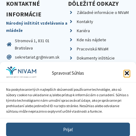
KONTAKTNÉ
DÔLEŽITÉ ODKAZY
Základné informácie o NIVaM
INFORMÁCIE
Kontakty
Národný inštitút vzdelávania a
mládeže
Kariéra
Kde nás nájdete
Stromová 1, 831 01
Bratislava
Pracoviská NIVaM
sekretariat.gr@nivam.sk
Dokumenty inštitúcie
IČO: 00164348
Knižnica
Spravovať Súhlas
DIČ: 2020798714
Na poskytovanie tých najlepších skúseností používame technológie, ako sú
súbory cookie na ukladanie a/alebo prístup k informáciám o zariadení. Súhlas s
týmito technológiami nám umožní spracovávať údaje, ako je správanie pri
prehliadaní alebo jedinečné ID na tejto stránke. Nesúhlas alebo odvolanie
Zásady ochrany súkromia
súhlasu môže nepriaznivo ovplyvniť určité vlastnosti a funkcie.
Vyhlásenie o prístupnosti
Prijať
Sprístupnenie informácií