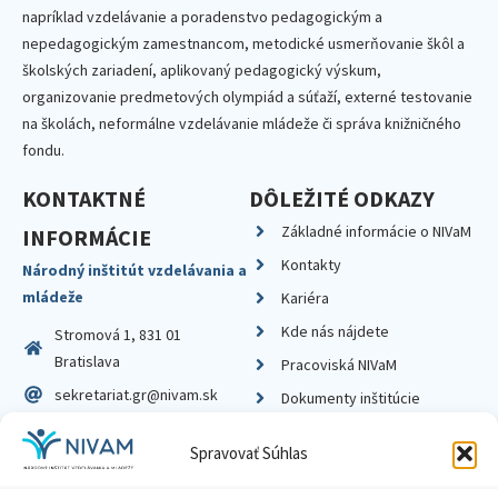
napríklad vzdelávanie a poradenstvo pedagogickým a
nepedagogickým zamestnancom, metodické usmerňovanie škôl a
školských zariadení, aplikovaný pedagogický výskum,
organizovanie predmetových olympiád a súťaží, externé testovanie
na školách, neformálne vzdelávanie mládeže či správa knižničného
fondu.
KONTAKTNÉ
DÔLEŽITÉ ODKAZY
Základné informácie o NIVaM
INFORMÁCIE
Kontakty
Národný inštitút vzdelávania a
mládeže
Kariéra
Kde nás nájdete
Stromová 1, 831 01
Bratislava
Pracoviská NIVaM
sekretariat.gr@nivam.sk
Dokumenty inštitúcie
IČO: 00164348
Knižnica
Spravovať Súhlas
DIČ: 2020798714