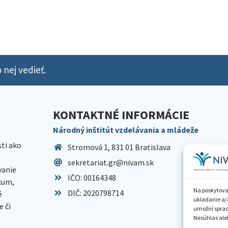
 nej vedieť.
KONTAKTNÉ INFORMÁCIE
Národný inštitút vzdelávania a mládeže
sti ako
Stromová 1, 831 01 Bratislava
sekretariat.gr@nivam.sk
anie
IČO: 00164348
skum,
Na poskytova
DIČ: 2020798714
é
ukladanie a/
 či
umožní spraco
Nesúhlas aleb