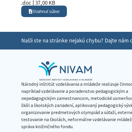
.doc | 37,00 KB
Stiahnuť súbor
Našli ste na stránke nejakú chybu? Dajte nám o
Národný inštitút vzdelávania a mládeže realizuje činno
napríklad vzdelávanie a poradenstvo pedagogickým a
nepedagogickým zamestnancom, metodické usmerňov
škôl a školských zariadení, aplikovaný pedagogický vý
organizovanie predmetových olympiád a súťaží, extern
testovanie na školách, neformálne vzdelávanie mládeže
správa knižničného fondu.