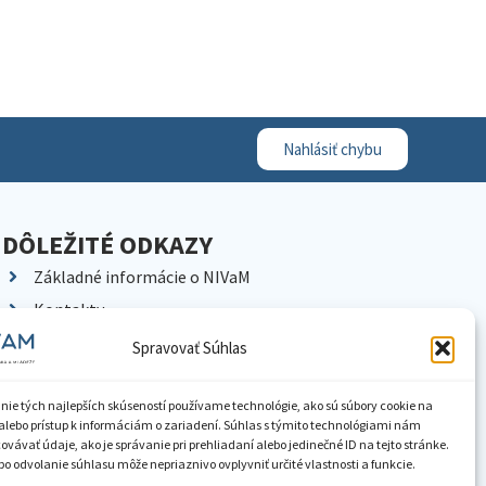
Nahlásiť chybu
DÔLEŽITÉ ODKAZY
Základné informácie o NIVaM
Kontakty
Kariéra
Spravovať Súhlas
Kde nás nájdete
Pracoviská NIVaM
nie tých najlepších skúseností používame technológie, ako sú súbory cookie na
alebo prístup k informáciám o zariadení. Súhlas s týmito technológiami nám
Dokumenty inštitúcie
vávať údaje, ako je správanie pri prehliadaní alebo jedinečné ID na tejto stránke.
o odvolanie súhlasu môže nepriaznivo ovplyvniť určité vlastnosti a funkcie.
Knižnica