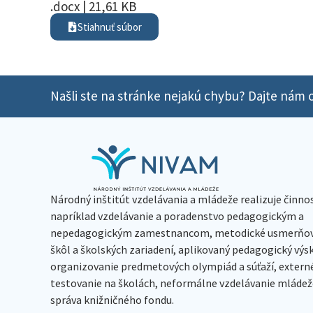
.docx | 21,61 KB
Stiahnuť súbor
Našli ste na stránke nejakú chybu? Dajte nám o
Národný inštitút vzdelávania a mládeže realizuje činno
napríklad vzdelávanie a poradenstvo pedagogickým a
nepedagogickým zamestnancom, metodické usmerňov
škôl a školských zariadení, aplikovaný pedagogický vý
organizovanie predmetových olympiád a súťaží, extern
testovanie na školách, neformálne vzdelávanie mládeže
správa knižničného fondu.