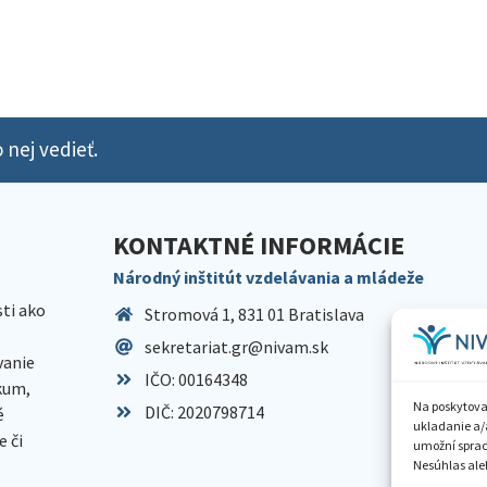
 nej vedieť.
KONTAKTNÉ INFORMÁCIE
Národný inštitút vzdelávania a mládeže
sti ako
Stromová 1, 831 01 Bratislava
sekretariat.gr@nivam.sk
anie
IČO: 00164348
skum,
Na poskytova
DIČ: 2020798714
é
ukladanie a/
 či
umožní spraco
Nesúhlas aleb