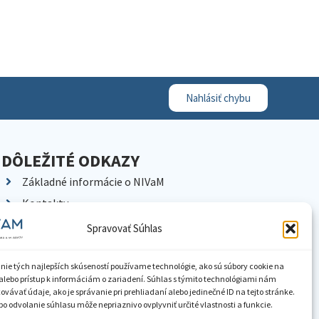
Nahlásiť chybu
DÔLEŽITÉ ODKAZY
Základné informácie o NIVaM
Kontakty
Kariéra
Spravovať Súhlas
Kde nás nájdete
Pracoviská NIVaM
nie tých najlepších skúseností používame technológie, ako sú súbory cookie na
alebo prístup k informáciám o zariadení. Súhlas s týmito technológiami nám
Dokumenty inštitúcie
vávať údaje, ako je správanie pri prehliadaní alebo jedinečné ID na tejto stránke.
o odvolanie súhlasu môže nepriaznivo ovplyvniť určité vlastnosti a funkcie.
Knižnica