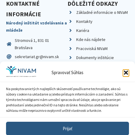
KONTAKTNÉ
DÔLEŽITÉ ODKAZY
Základné informácie o NIVaM
INFORMÁCIE
Kontakty
Národný inštitút vzdelávania a
mládeže
Kariéra
Kde nás nájdete
Stromová 1, 831 01
Bratislava
Pracoviská NIVaM
sekretariat.gr@nivam.sk
Dokumenty inštitúcie
IČO: 00164348
Knižnica
Spravovať Súhlas
DIČ: 2020798714
Na poskytovanie tých najlepších skúseností používame technológie, ako sú
súbory cookie na ukladanie a/alebo prístup k informáciám o zariadení. Súhlas s
týmito technológiami nám umožní spracovávať údaje, ako je správanie pri
prehliadaní alebo jedinečné ID na tejto stránke. Nesúhlas alebo odvolanie
Zásady ochrany súkromia
súhlasu môže nepriaznivo ovplyvniť určité vlastnosti a funkcie.
Vyhlásenie o prístupnosti
Prijať
Sprístupnenie informácií