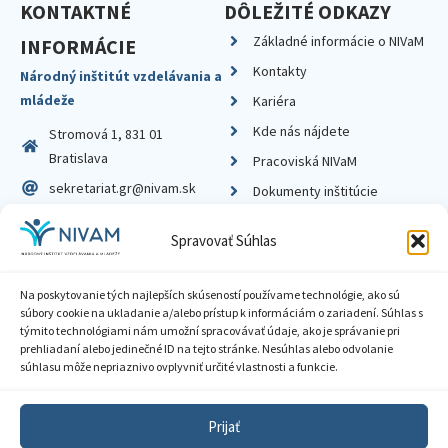
KONTAKTNÉ
DÔLEŽITÉ ODKAZY
Základné informácie o NIVaM
INFORMÁCIE
Kontakty
Národný inštitút vzdelávania a
mládeže
Kariéra
Kde nás nájdete
Stromová 1, 831 01
Bratislava
Pracoviská NIVaM
sekretariat.gr@nivam.sk
Dokumenty inštitúcie
IČO: 00164348
Knižnica
Spravovať Súhlas
DIČ: 2020798714
Na poskytovanie tých najlepších skúseností používame technológie, ako sú
súbory cookie na ukladanie a/alebo prístup k informáciám o zariadení. Súhlas s
týmito technológiami nám umožní spracovávať údaje, ako je správanie pri
prehliadaní alebo jedinečné ID na tejto stránke. Nesúhlas alebo odvolanie
Zásady ochrany súkromia
súhlasu môže nepriaznivo ovplyvniť určité vlastnosti a funkcie.
Vyhlásenie o prístupnosti
Prijať
Sprístupnenie informácií