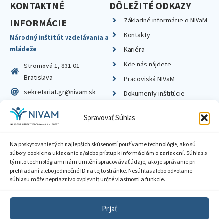
KONTAKTNÉ
DÔLEŽITÉ ODKAZY
Základné informácie o NIVaM
INFORMÁCIE
Kontakty
Národný inštitút vzdelávania a
mládeže
Kariéra
Kde nás nájdete
Stromová 1, 831 01
Bratislava
Pracoviská NIVaM
sekretariat.gr@nivam.sk
Dokumenty inštitúcie
IČO: 00164348
Knižnica
Spravovať Súhlas
DIČ: 2020798714
Na poskytovanie tých najlepších skúseností používame technológie, ako sú
súbory cookie na ukladanie a/alebo prístup k informáciám o zariadení. Súhlas s
týmito technológiami nám umožní spracovávať údaje, ako je správanie pri
prehliadaní alebo jedinečné ID na tejto stránke. Nesúhlas alebo odvolanie
Zásady ochrany súkromia
súhlasu môže nepriaznivo ovplyvniť určité vlastnosti a funkcie.
Vyhlásenie o prístupnosti
Prijať
Sprístupnenie informácií