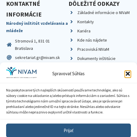
KONTAKTNÉ
DÔLEŽITÉ ODKAZY
Základné informácie o NIVaM
INFORMÁCIE
Kontakty
Národný inštitút vzdelávania a
mládeže
Kariéra
Kde nás nájdete
Stromová 1, 831 01
Bratislava
Pracoviská NIVaM
sekretariat.gr@nivam.sk
Dokumenty inštitúcie
IČO: 00164348
Knižnica
Spravovať Súhlas
DIČ: 2020798714
Na poskytovanie tých najlepších skúseností používame technológie, ako sú
súbory cookie na ukladanie a/alebo prístup k informáciám o zariadení. Súhlas s
týmito technológiami nám umožní spracovávať údaje, ako je správanie pri
prehliadaní alebo jedinečné ID na tejto stránke. Nesúhlas alebo odvolanie
Zásady ochrany súkromia
súhlasu môže nepriaznivo ovplyvniť určité vlastnosti a funkcie.
Vyhlásenie o prístupnosti
Prijať
Sprístupnenie informácií