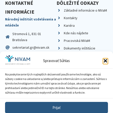
KONTAKTNÉ
DÔLEŽITÉ ODKAZY
Základné informácie o NIVaM
INFORMÁCIE
Kontakty
Národný inštitút vzdelávania a
mládeže
Kariéra
Kde nás nájdete
Stromová 1, 831 01
Bratislava
Pracoviská NIVaM
sekretariat.gr@nivam.sk
Dokumenty inštitúcie
IČO: 00164348
Knižnica
Spravovať Súhlas
DIČ: 2020798714
Na poskytovanie tých najlepších skúseností používame technológie, ako sú
súbory cookie na ukladanie a/alebo prístup k informáciám o zariadení. Súhlas s
týmito technológiami nám umožní spracovávať údaje, ako je správanie pri
prehliadaní alebo jedinečné ID na tejto stránke. Nesúhlas alebo odvolanie
Zásady ochrany súkromia
súhlasu môže nepriaznivo ovplyvniť určité vlastnosti a funkcie.
Vyhlásenie o prístupnosti
Prijať
Sprístupnenie informácií