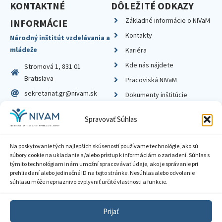
KONTAKTNÉ
DÔLEŽITÉ ODKAZY
Základné informácie o NIVaM
INFORMÁCIE
Kontakty
Národný inštitút vzdelávania a
mládeže
Kariéra
Kde nás nájdete
Stromová 1, 831 01
Bratislava
Pracoviská NIVaM
sekretariat.gr@nivam.sk
Dokumenty inštitúcie
IČO: 00164348
Knižnica
Spravovať Súhlas
DIČ: 2020798714
Na poskytovanie tých najlepších skúseností používame technológie, ako sú
súbory cookie na ukladanie a/alebo prístup k informáciám o zariadení. Súhlas s
týmito technológiami nám umožní spracovávať údaje, ako je správanie pri
prehliadaní alebo jedinečné ID na tejto stránke. Nesúhlas alebo odvolanie
Zásady ochrany súkromia
súhlasu môže nepriaznivo ovplyvniť určité vlastnosti a funkcie.
Vyhlásenie o prístupnosti
Prijať
Sprístupnenie informácií