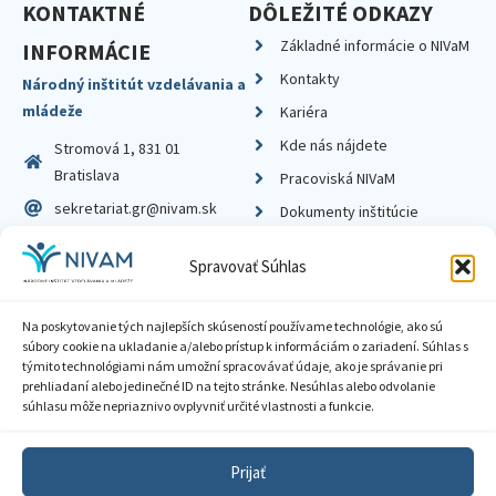
KONTAKTNÉ
DÔLEŽITÉ ODKAZY
Základné informácie o NIVaM
INFORMÁCIE
Kontakty
Národný inštitút vzdelávania a
mládeže
Kariéra
Kde nás nájdete
Stromová 1, 831 01
Bratislava
Pracoviská NIVaM
sekretariat.gr@nivam.sk
Dokumenty inštitúcie
IČO: 00164348
Knižnica
Spravovať Súhlas
DIČ: 2020798714
Na poskytovanie tých najlepších skúseností používame technológie, ako sú
súbory cookie na ukladanie a/alebo prístup k informáciám o zariadení. Súhlas s
týmito technológiami nám umožní spracovávať údaje, ako je správanie pri
prehliadaní alebo jedinečné ID na tejto stránke. Nesúhlas alebo odvolanie
Zásady ochrany súkromia
súhlasu môže nepriaznivo ovplyvniť určité vlastnosti a funkcie.
Vyhlásenie o prístupnosti
Prijať
Sprístupnenie informácií