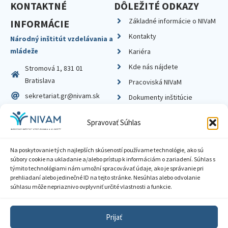
KONTAKTNÉ
DÔLEŽITÉ ODKAZY
Základné informácie o NIVaM
INFORMÁCIE
Kontakty
Národný inštitút vzdelávania a
mládeže
Kariéra
Kde nás nájdete
Stromová 1, 831 01
Bratislava
Pracoviská NIVaM
sekretariat.gr@nivam.sk
Dokumenty inštitúcie
IČO: 00164348
Knižnica
Spravovať Súhlas
DIČ: 2020798714
Na poskytovanie tých najlepších skúseností používame technológie, ako sú
súbory cookie na ukladanie a/alebo prístup k informáciám o zariadení. Súhlas s
týmito technológiami nám umožní spracovávať údaje, ako je správanie pri
prehliadaní alebo jedinečné ID na tejto stránke. Nesúhlas alebo odvolanie
Zásady ochrany súkromia
súhlasu môže nepriaznivo ovplyvniť určité vlastnosti a funkcie.
Vyhlásenie o prístupnosti
Prijať
Sprístupnenie informácií