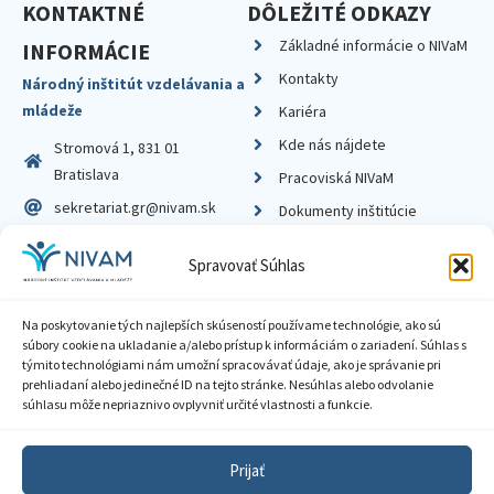
KONTAKTNÉ
DÔLEŽITÉ ODKAZY
Základné informácie o NIVaM
INFORMÁCIE
Kontakty
Národný inštitút vzdelávania a
mládeže
Kariéra
Kde nás nájdete
Stromová 1, 831 01
Bratislava
Pracoviská NIVaM
sekretariat.gr@nivam.sk
Dokumenty inštitúcie
IČO: 00164348
Knižnica
Spravovať Súhlas
DIČ: 2020798714
Na poskytovanie tých najlepších skúseností používame technológie, ako sú
súbory cookie na ukladanie a/alebo prístup k informáciám o zariadení. Súhlas s
týmito technológiami nám umožní spracovávať údaje, ako je správanie pri
prehliadaní alebo jedinečné ID na tejto stránke. Nesúhlas alebo odvolanie
Zásady ochrany súkromia
súhlasu môže nepriaznivo ovplyvniť určité vlastnosti a funkcie.
Vyhlásenie o prístupnosti
Prijať
Sprístupnenie informácií