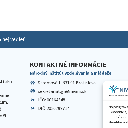
 nej vedieť.
KONTAKTNÉ INFORMÁCIE
Národný inštitút vzdelávania a mládeže
sti ako
Stromová 1, 831 01 Bratislava
sekretariat.gr@nivam.sk
anie
IČO: 00164348
skum,
Na poskytova
DIČ: 2020798714
é
ukladanie a/
 či
umožní spraco
Nesúhlas aleb