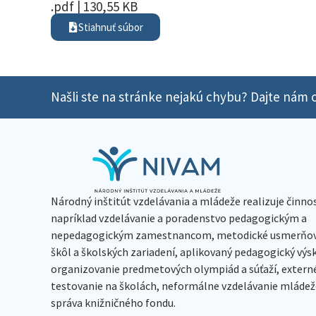
.pdf | 130,55 KB
Stiahnuť súbor
Našli ste na stránke nejakú chybu? Dajte nám o
Národný inštitút vzdelávania a mládeže realizuje činno
napríklad vzdelávanie a poradenstvo pedagogickým a
nepedagogickým zamestnancom, metodické usmerňov
škôl a školských zariadení, aplikovaný pedagogický vý
organizovanie predmetových olympiád a súťaží, extern
testovanie na školách, neformálne vzdelávanie mládeže
správa knižničného fondu.