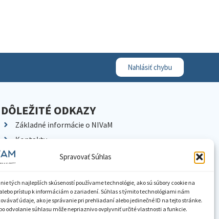
Nahlásiť chybu
DÔLEŽITÉ ODKAZY
Základné informácie o NIVaM
Kontakty
Kariéra
Spravovať Súhlas
Kde nás nájdete
Pracoviská NIVaM
nie tých najlepších skúseností používame technológie, ako sú súbory cookie na
alebo prístup k informáciám o zariadení. Súhlas s týmito technológiami nám
Dokumenty inštitúcie
vávať údaje, ako je správanie pri prehliadaní alebo jedinečné ID na tejto stránke.
o odvolanie súhlasu môže nepriaznivo ovplyvniť určité vlastnosti a funkcie.
Knižnica