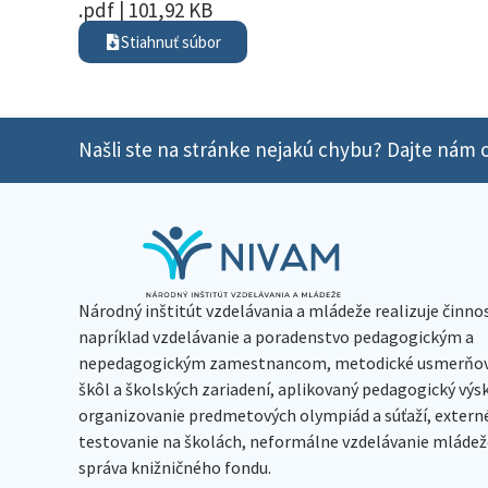
.pdf | 101,92 KB
Stiahnuť súbor
Našli ste na stránke nejakú chybu? Dajte nám o
Národný inštitút vzdelávania a mládeže realizuje činno
napríklad vzdelávanie a poradenstvo pedagogickým a
nepedagogickým zamestnancom, metodické usmerňov
škôl a školských zariadení, aplikovaný pedagogický vý
organizovanie predmetových olympiád a súťaží, extern
testovanie na školách, neformálne vzdelávanie mládeže
správa knižničného fondu.