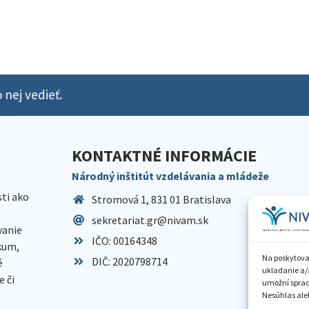
 nej vedieť.
KONTAKTNÉ INFORMÁCIE
Národný inštitút vzdelávania a mládeže
sti ako
Stromová 1, 831 01 Bratislava
sekretariat.gr@nivam.sk
anie
IČO: 00164348
skum,
Na poskytova
DIČ: 2020798714
é
ukladanie a/
 či
umožní spraco
Nesúhlas aleb