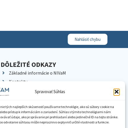
Nahlásiť chybu
DÔLEŽITÉ ODKAZY
Základné informácie o NIVaM
Kontakty
Kariéra
Spravovať Súhlas
Kde nás nájdete
Pracoviská NIVaM
nie tých najlepších skúseností používame technológie, ako sú súbory cookie na
alebo prístup k informáciám o zariadení. Súhlas s týmito technológiami nám
Dokumenty inštitúcie
vávať údaje, ako je správanie pri prehliadaní alebo jedinečné ID na tejto stránke.
o odvolanie súhlasu môže nepriaznivo ovplyvniť určité vlastnosti a funkcie.
Knižnica