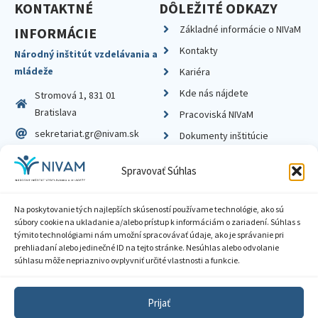
KONTAKTNÉ
DÔLEŽITÉ ODKAZY
Základné informácie o NIVaM
INFORMÁCIE
Kontakty
Národný inštitút vzdelávania a
mládeže
Kariéra
Kde nás nájdete
Stromová 1, 831 01
Bratislava
Pracoviská NIVaM
sekretariat.gr@nivam.sk
Dokumenty inštitúcie
IČO: 00164348
Knižnica
Spravovať Súhlas
DIČ: 2020798714
Na poskytovanie tých najlepších skúseností používame technológie, ako sú
súbory cookie na ukladanie a/alebo prístup k informáciám o zariadení. Súhlas s
týmito technológiami nám umožní spracovávať údaje, ako je správanie pri
prehliadaní alebo jedinečné ID na tejto stránke. Nesúhlas alebo odvolanie
Zásady ochrany súkromia
súhlasu môže nepriaznivo ovplyvniť určité vlastnosti a funkcie.
Vyhlásenie o prístupnosti
Prijať
Sprístupnenie informácií