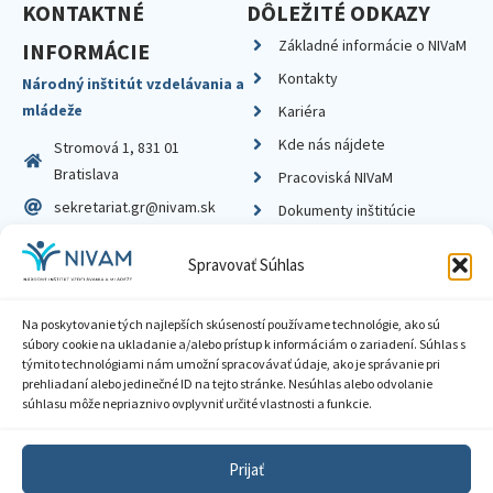
KONTAKTNÉ
DÔLEŽITÉ ODKAZY
Základné informácie o NIVaM
INFORMÁCIE
Kontakty
Národný inštitút vzdelávania a
mládeže
Kariéra
Kde nás nájdete
Stromová 1, 831 01
Bratislava
Pracoviská NIVaM
sekretariat.gr@nivam.sk
Dokumenty inštitúcie
IČO: 00164348
Knižnica
Spravovať Súhlas
DIČ: 2020798714
Na poskytovanie tých najlepších skúseností používame technológie, ako sú
súbory cookie na ukladanie a/alebo prístup k informáciám o zariadení. Súhlas s
týmito technológiami nám umožní spracovávať údaje, ako je správanie pri
prehliadaní alebo jedinečné ID na tejto stránke. Nesúhlas alebo odvolanie
Zásady ochrany súkromia
súhlasu môže nepriaznivo ovplyvniť určité vlastnosti a funkcie.
Vyhlásenie o prístupnosti
Prijať
Sprístupnenie informácií